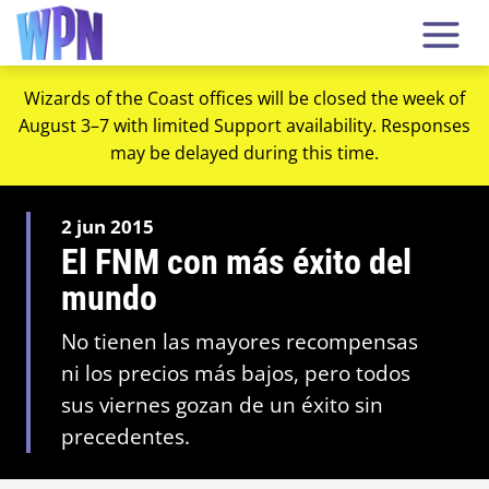
Wizards of the Coast offices will be closed the week of
August 3–7 with limited Support availability. Responses
may be delayed during this time.
2 jun 2015
El FNM con más éxito del
mundo
No tienen las mayores recompensas
ni los precios más bajos, pero todos
sus viernes gozan de un éxito sin
precedentes.