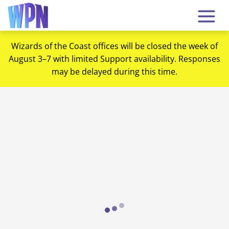
Wizards of the Coast offices will be closed the week of
August 3–7 with limited Support availability. Responses
may be delayed during this time.
Loading...