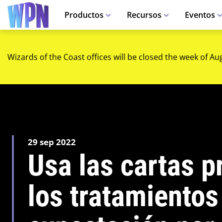
Productos
Recursos
Eventos
Wizards of the Coast offices will be closed the week of Au
29 sep 2022
Usa las cartas 
los tratamientos