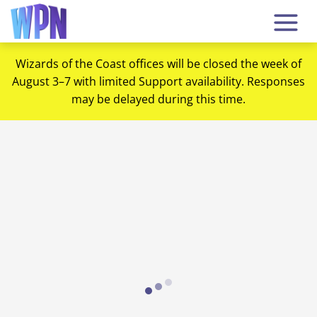
Wizards of the Coast offices will be closed the week of
August 3–7 with limited Support availability. Responses
may be delayed during this time.
Loading...