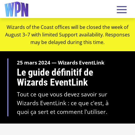
Wizards of the Coast offices will be closed the week of
August 3–7 with limited Support availability. Responses
may be delayed during this time.
25 mars 2024 — Wizards EventLink
Le guide définitif de
Wizards EventLink
Tout ce que vous devez savoir sur
Wizards EventLink : ce que c'est, à
quoi ça sert et comment l'utiliser.