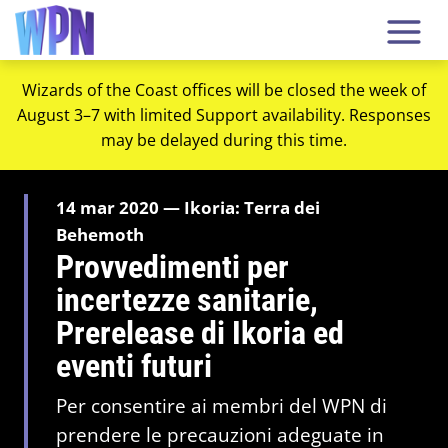
Wizards of the Coast offices will be closed the week of
August 3–7 with limited Support availability. Responses
may be delayed during this time.
14 mar 2020 — Ikoria: Terra dei
Behemoth
Provvedimenti per
incertezze sanitarie,
Prerelease di Ikoria ed
eventi futuri
Per consentire ai membri del WPN di
prendere le precauzioni adeguate in