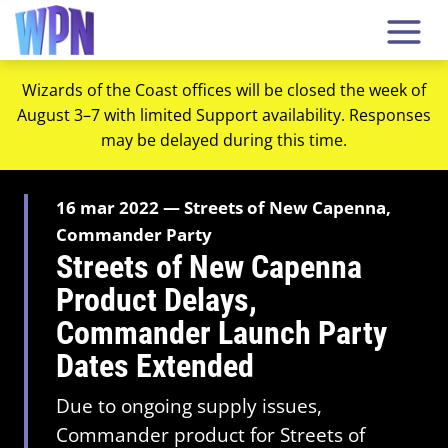
Wizards of the Coast offices will be closed the week of
August 3–7 with limited Support availability. Responses
may be delayed during this time.
16 mar 2022 — Streets of New Capenna,
Commander Party
Streets of New Capenna
Product Delays,
Commander Launch Party
Dates Extended
Due to ongoing supply issues,
Commander product for Streets of