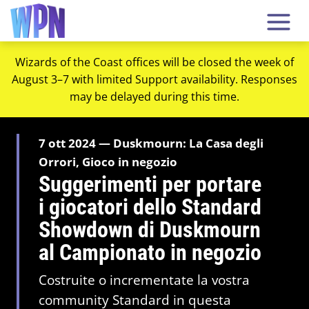
Wizards of the Coast offices will be closed the week of
August 3–7 with limited Support availability. Responses
may be delayed during this time.
7 ott 2024 — Duskmourn: La Casa degli
Orrori, Gioco in negozio
Suggerimenti per portare
i giocatori dello Standard
Showdown di Duskmourn
al Campionato in negozio
Costruite o incrementate la vostra
community Standard in questa