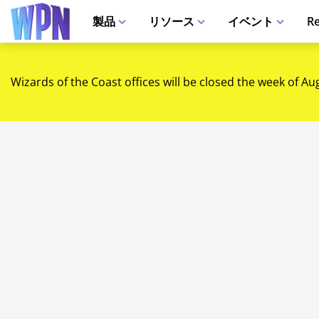
製品
リソース
イベント
Re
Wizards of the Coast offices will be closed the week of Au