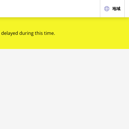
地域
 delayed during this time.