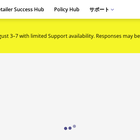
tailer Success Hub
Policy Hub
サポート
gust 3–7 with limited Support availability. Responses may be
Loading...