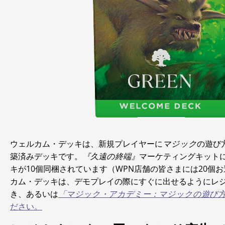
ウェルカム・デッキは、新規プレイヤーに
マジック
の遊び
築済みデッキです。
『久遠の終端』
マーケティングキット
キが10個同梱されています（WPN店舗の皆さまには20個
カム・デッキは、デモプレイの際にすぐに出せるようにレ
き、あるいは
「マジック・アカデミー：マジックの遊び
ださい。