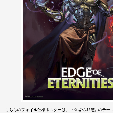
こちらのフォイル仕様ポスターは、
『久遠の終端』
のテー