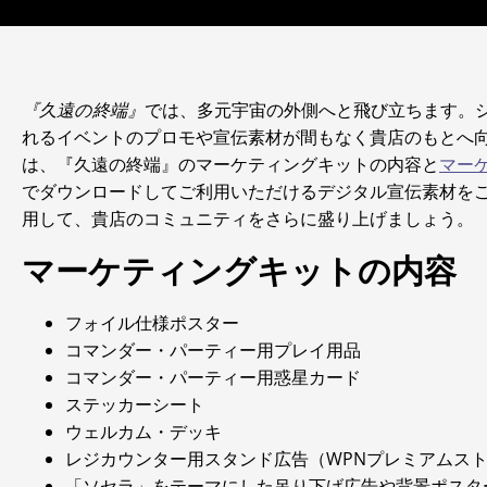
『久遠の終端』
では、多元宇宙の外側へと飛び立ちます。
れるイベントのプロモや宣伝素材が間もなく貴店のもとへ
は、『久遠の終端』のマーケティングキットの内容と
マー
でダウンロードしてご利用いただけるデジタル宣伝素材を
用して、貴店のコミュニティをさらに盛り上げましょう。
マーケティングキットの内容
フォイル仕様ポスター
コマンダー・パーティー用プレイ用品
コマンダー・パーティー用惑星カード
ステッカーシート
ウェルカム・デッキ
レジカウンター用スタンド広告（WPNプレミアムス
「ソセラ」をテーマにした吊り下げ広告や背景ポスタ