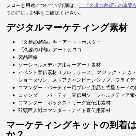
プロモと用途についての詳細は、
「
『久遠の終端』
の重要
モの詳細」
記事をご確認ください。
デジタルマーケティング素材
『久遠の終端』
キーアート・ポスター
『久遠の終端』
アートとロゴ
製品画像
ソーシャルメディア用キーアート素材
イベント宣伝素材（プレリリース、
マジック・アカ
ショーダウン、ストアチャンピオンシップ、フライデ
コマンダー・パーティー用プレイ用品と惑星カードの
コマンダー・パーティー宣伝用ソーシャルメディア素
コマンダー・ボックス・リーグ宣伝用素材
双頭巨人戦コマンダー・ナイト宣伝用素材
マーケティングキットの到着
か？