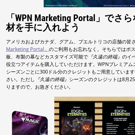
「WPN Marketing Portal」
材を手に入れよう
アメリカおよびカナダ、グアム、プエルトリコの店舗の皆
Marketing Portal」
のご利用もお忘れなく。そちらではポ
板、布製の幕などカスタマイズ可能で
『久遠の終端』
のイ
役立つアイテムを購入していただけます。WPNプレミアム
シーズンごとに300ドル分のクレジットもご用意していま
さい。ただし
『久遠の終端』
シーズンのクレジットは8月2
りますので、お急ぎください。