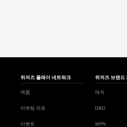
위저즈 플레이 네트워크
위저즈 브랜드
제품
매직
마케팅 자료
D&D
이벤트
WPN