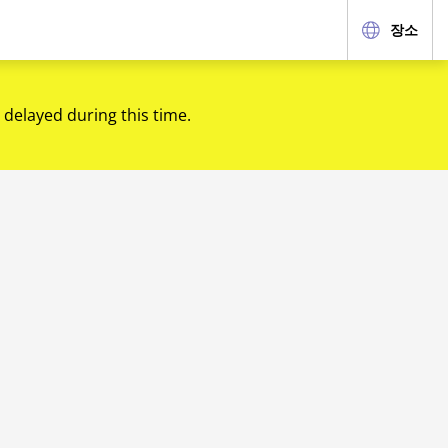
장소
 delayed during this time.