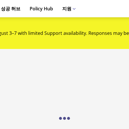
 성공 허브
Policy Hub
지원
gust 3–7 with limited Support availability. Responses may be
Loading...