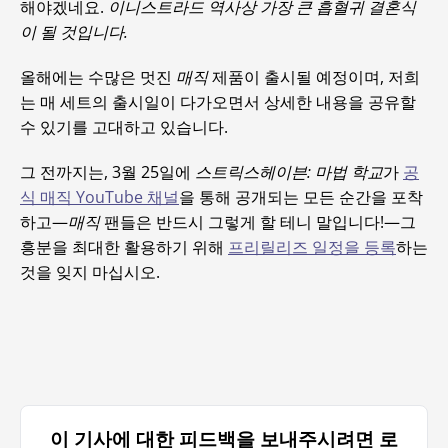
해야겠네요.
이니스트라드 역사상 가장 큰 흡혈귀 결혼식
이 될 것입니다.
올해에는 수많은 멋진
매직
제품이 출시될 예정이며, 저희
는 매 세트의 출시일이 다가오면서 상세한 내용을 공유할
수 있기를 고대하고 있습니다.
그 전까지는, 3월 25일에
스트릭스헤이븐: 마법 학교
가
공
식 매직 YouTube 채널
을 통해 공개되는 모든 순간을 포착
하고—
매직
팬들은 반드시 그렇게 할 테니 말입니다!—그
흥분을 최대한 활용하기 위해
프리릴리즈 일정을 등록
하는
것을 잊지 마십시오.
이 기사에 대한 피드백을 보내주시려면 로