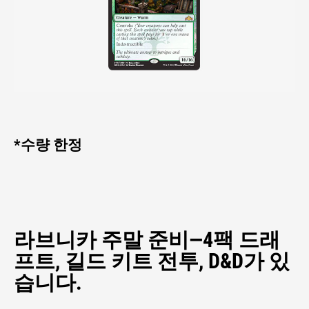
*수량 한정
라브니카 주말 준비—4팩 드래
프트, 길드 키트 전투, D&D가 있
습니다.