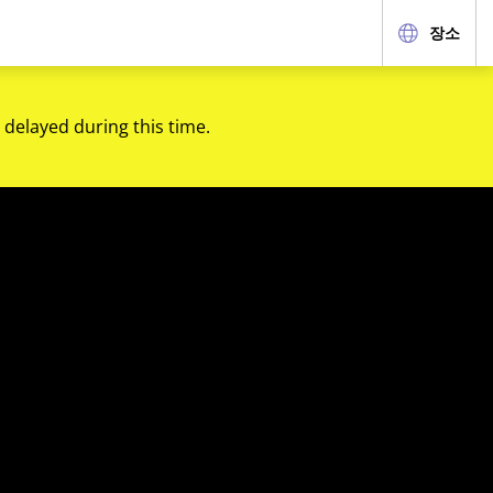
장소
 delayed during this time.