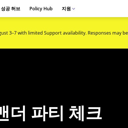
 성공 허브
Policy Hub
지원
gust 3–7 with limited Support availability. Responses may be
맨더 파티 체크