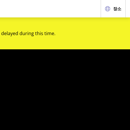
장소
 delayed during this time.