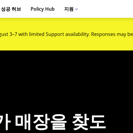
 성공 허브
Policy Hub
지원
gust 3–7 with limited Support availability. Responses may be
가 매장을 찾도