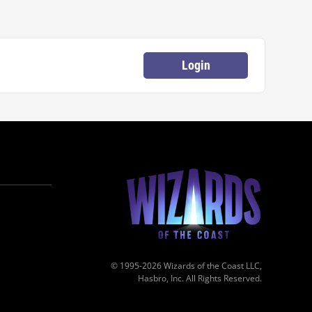
Login
© 1995-2026 Wizards of the Coast LLC,
Hasbro, Inc. All Rights Reserved.