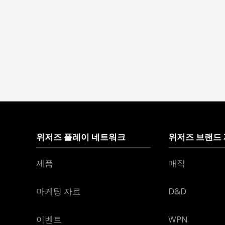
위저즈 플레이 네트워크
위저즈 브랜드
제품
매직
마케팅 자료
D&D
이벤트
WPN