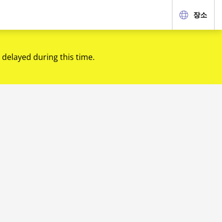
장소
 delayed during this time.