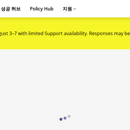
 성공 허브
Policy Hub
지원
gust 3–7 with limited Support availability. Responses may be
Loading...