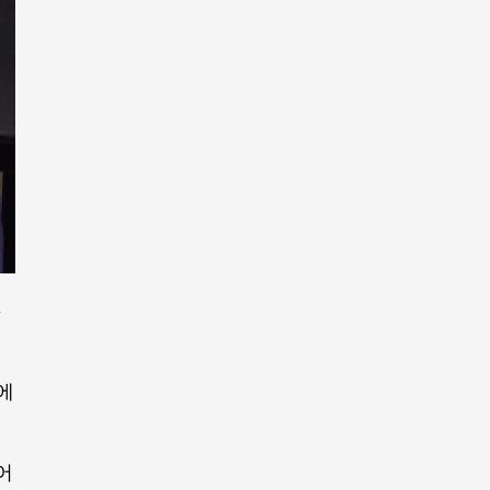
스
간에
어