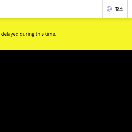
장소
 delayed during this time.