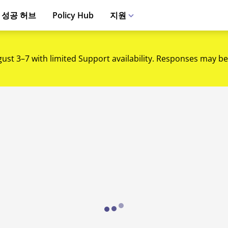
 성공 허브
Policy Hub
지원
gust 3–7 with limited Support availability. Responses may be
Loading...