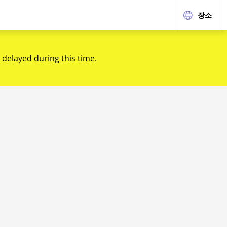
장소
 delayed during this time.