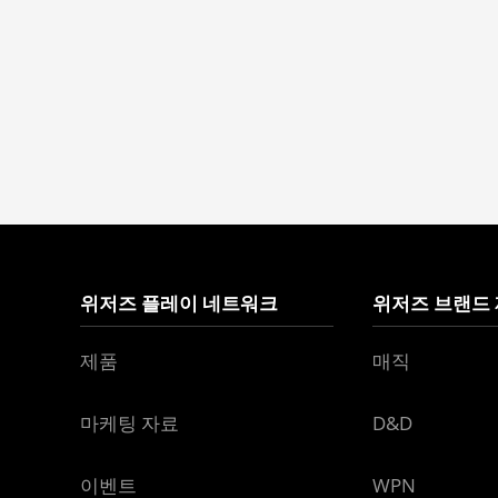
위저즈 플레이 네트워크
위저즈 브랜드
제품
매직
마케팅 자료
D&D
이벤트
WPN