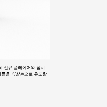
히 신규 플레이어와 잠시
이어들을
익살란
으로 유도할