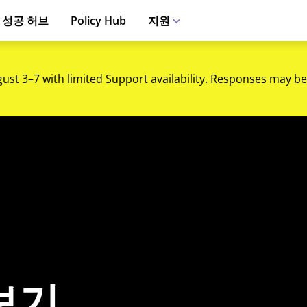
 성공 허브
Policy Hub
지원
gust 3–7 with limited Support availability. Responses may be
보기