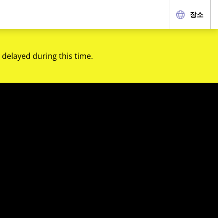
장소
 delayed during this time.