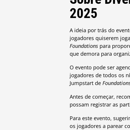
2025
A ideia por trás do eve
jogadores quiserem jog
Foundations
para propor
que demora para organiz
O evento pode ser agen
jogadores de todos os n
Jumpstart de
Foundation
Antes de começar, recom
possam registrar as par
Para este evento, suger
os jogadores a parear c