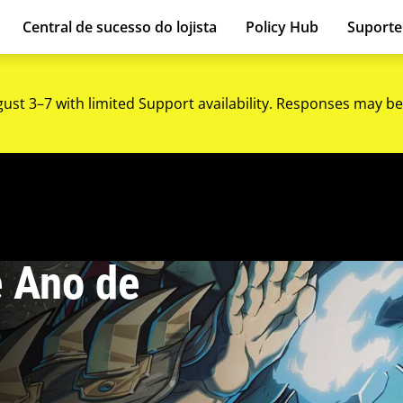
Central de sucesso do lojista
Policy Hub
Suport
gust 3–7 with limited Support availability. Responses may be
e Ano de