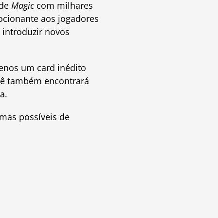
 de
Magic
com milhares
ocionante aos jogadores
introduzir novos
enos um card inédito
ocê também encontrará
a.
emas possíveis de