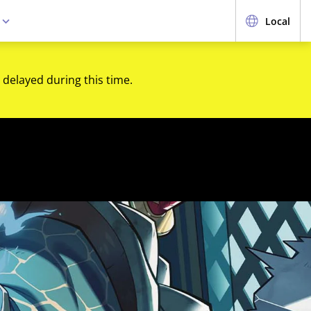
e
Local
 delayed during this time.