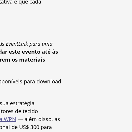
tativa é que cada
rds EventLink para uma
r este evento até às
erem os materiais
sponíveis para download
sua estratégia
tores de tecido
da WPN
— além disso, as
onal de US$ 300 para