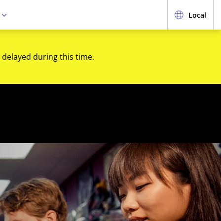
e
Local
 delayed during this time.