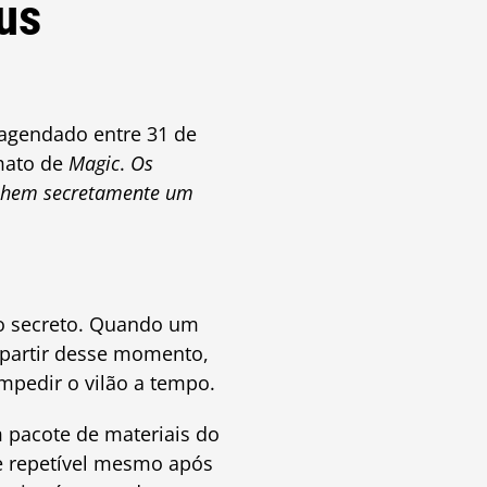
us
agendado entre 31 de
mato de
Magic
.
Os
colhem secretamente um
vo secreto. Quando um
 partir desse momento,
mpedir o vilão a tempo.
 pacote de materiais do
e repetível mesmo após