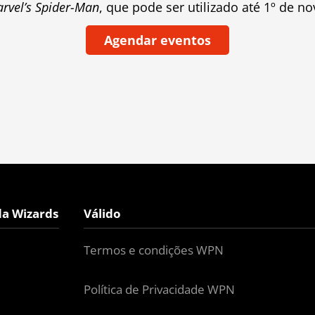
rvel’s Spider-Man
, que pode ser utilizado até 1º de n
Agendar eventos
da Wizards
Válido
Termos e condições WPN
Política de Privacidade WPN