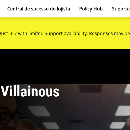
Central de sucesso do lojista
Policy Hub
Suport
gust 3–7 with limited Support availability. Responses may be
Villainous