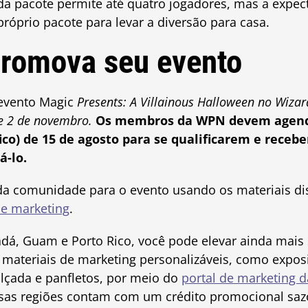
da pacote permite até quatro jogadores, mas a expec
próprio pacote para levar a diversão para casa.
romova seu evento
evento Magic
Presents: A Villainous Halloween no Wiza
 e 2 de novembro.
Os membros da WPN devem agenda
fico) de 15 de agosto para se qualificarem e receb
á-lo.
da comunidade para o evento usando os materiais di
de marketing
.
adá, Guam e Porto Rico, você pode elevar ainda mais 
 materiais de marketing personalizáveis, como exposi
alçada e panfletos, por meio do
portal de marketing 
as regiões contam com um crédito promocional saz