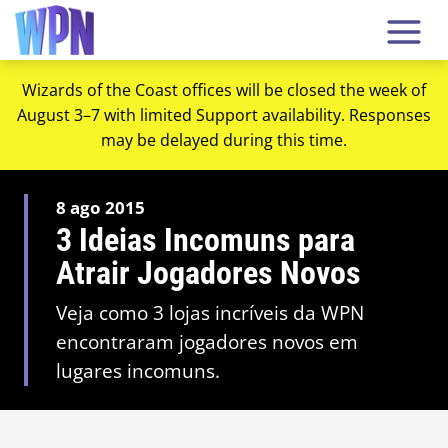
Wizards of the Coast offices will be closed the week of
August 3–7 with limited Support availability. Responses
may be delayed during this time.
8 ago 2015
3 Ideias Incomuns para
Atrair Jogadores Novos
Veja como 3 lojas incríveis da WPN
encontraram jogadores novos em
lugares incomuns.