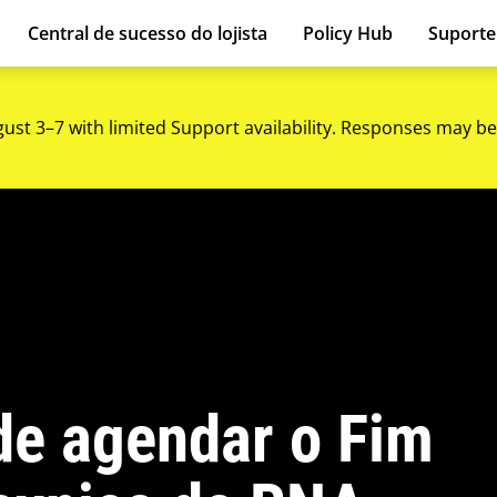
Central de sucesso do lojista
Policy Hub
Suport
gust 3–7 with limited Support availability. Responses may be
de agendar o Fim