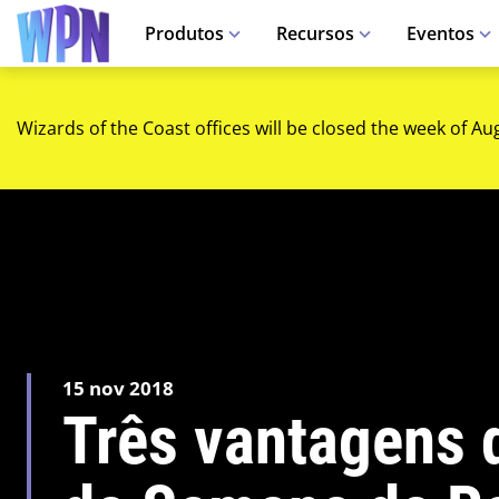
Produtos
Recursos
Eventos
Wizards of the Coast offices will be closed the week of Au
15 nov 2018
Três vantagens 