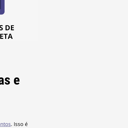
as e
entos
. Isso é