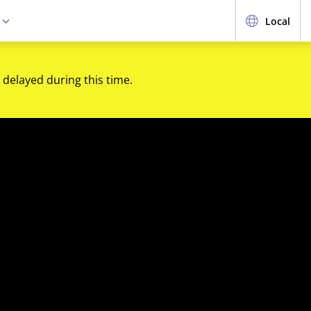
e
Local
 delayed during this time.