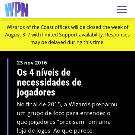
Wizards of the Coast offices will be closed the week of
August 3–7 with limited Support availability. Responses
may be delayed during this time.
23 nov 2016
Os 4 níveis de
necessidades de
jogadores
No final de 2015, a Wizards preparou
um grupo de foco para entender o
que jogadores "precisam" em uma
loja de jogos. Ao que parece,