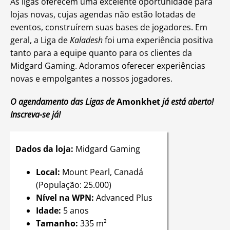
As ligas oferecem uma excelente oportunidade para
lojas novas, cujas agendas não estão lotadas de
eventos, construírem suas bases de jogadores. Em
geral, a Liga de
Kaladesh
foi uma experiência positiva
tanto para a equipe quanto para os clientes da
Midgard Gaming. Adoramos oferecer experiências
novas e empolgantes a nossos jogadores.
O agendamento das Ligas de
Amonkhet
já está aberto!
Inscreva-se já!
Dados da loja:
Midgard Gaming
Local:
Mount Pearl, Canadá
(População: 25.000)
Nível na WPN:
Advanced Plus
Idade:
5 anos
Tamanho:
335 m²