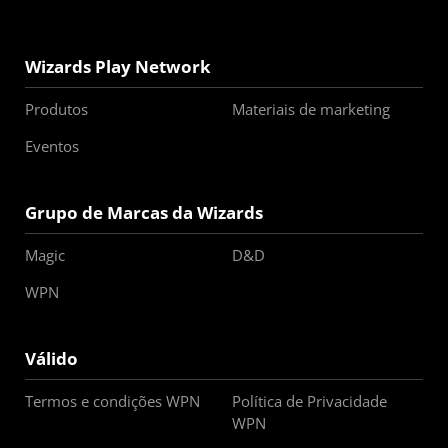
Wizards Play Network
Produtos
Materiais de marketing
Eventos
Grupo de Marcas da Wizards
Magic
D&D
WPN
Válido
Termos e condições WPN
Política de Privacidade
WPN