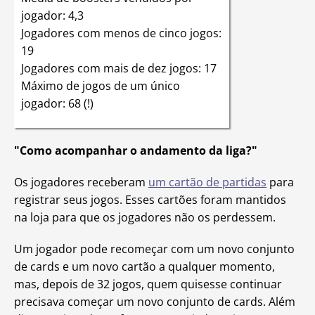
jogador: 4,3
Jogadores com menos de cinco jogos:
19
Jogadores com mais de dez jogos: 17
Máximo de jogos de um único
jogador: 68 (!)
"Como acompanhar o andamento da liga?"
Os jogadores receberam
um cartão de partidas
para
registrar seus jogos. Esses cartões foram mantidos
na loja para que os jogadores não os perdessem.
Um jogador pode recomeçar com um novo conjunto
de cards e um novo cartão a qualquer momento,
mas, depois de 32 jogos, quem quisesse continuar
precisava começar um novo conjunto de cards. Além