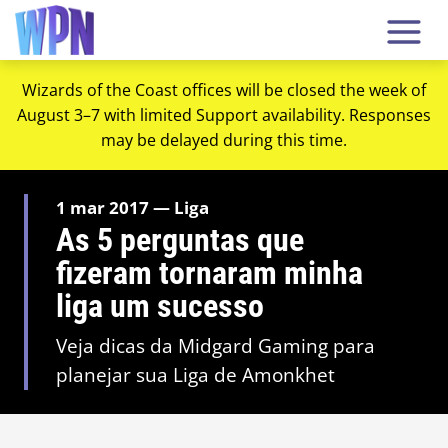
Wizards of the Coast offices will be closed the week of
August 3–7 with limited Support availability. Responses
may be delayed during this time.
1 mar 2017 — Liga
As 5 perguntas que
fizeram tornaram minha
liga um sucesso
Veja dicas da Midgard Gaming para
planejar sua Liga de Amonkhet