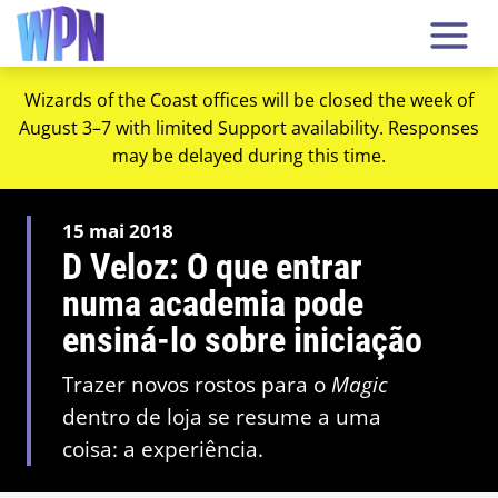
Wizards of the Coast offices will be closed the week of
August 3–7 with limited Support availability. Responses
may be delayed during this time.
15 mai 2018
D Veloz: O que entrar
numa academia pode
ensiná-lo sobre iniciação
Trazer novos rostos para o
Magic
dentro de loja se resume a uma
coisa: a experiência.