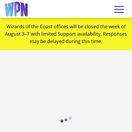
Wizards of the Coast offices will be closed the week of
August 3–7 with limited Support availability. Responses
may be delayed during this time.
Loading...