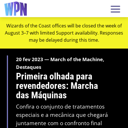
Wizards of the Coast offices will be closed the week of
August 3–7 with limited Support availability. Responses
may be delayed during this time.
20 fev 2023 — March of the Machine,
Destaques
Primeira olhada para
revendedores: Marcha
das Máquinas
Confira o conjunto de tratamentos
especiais e a mecânica que chegará
juntamente com o confronto final