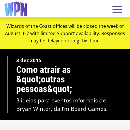
Wizards of the Coast offices will be closed the week of
August 3–7 with limited Support availability. Responses
may be delayed during this time.
3 dez 2015
Como atrair as
&quot;outras
pessoas&quot;
3 ideias para eventos informais de
Bryan Winter, da I’m Board Games.