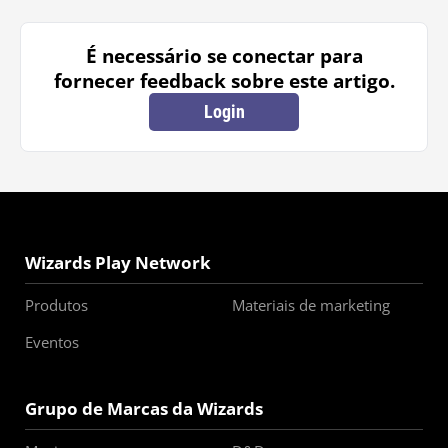
É necessário se conectar para
fornecer feedback sobre este artigo.
Login
Wizards Play Network
Produtos
Materiais de marketing
Eventos
Grupo de Marcas da Wizards