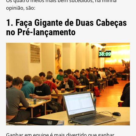
Os quatro meios mais bem sucedidos, na minha
opinião, são:
1. Faça Gigante de Duas Cabeças
no Pré-lançamento
Ganhar em equipe é mais divertido que ganhar