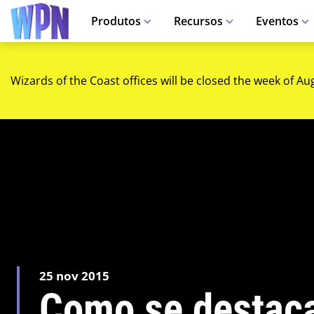
Produtos
Recursos
Eventos
Wizards of the Coast offices will be closed the week of Au
25 nov 2015
Como se destac