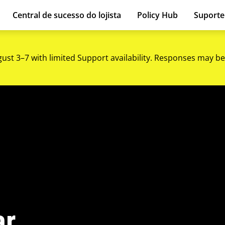
Central de sucesso do lojista
Policy Hub
Suport
gust 3–7 with limited Support availability. Responses may be
ar