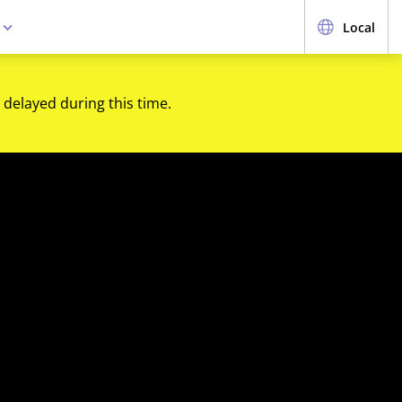
e
Local
 delayed during this time.