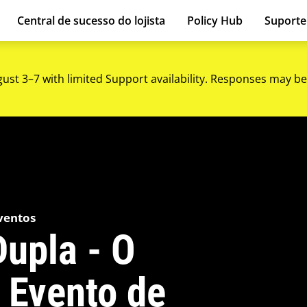
Central de sucesso do lojista
Policy Hub
Suport
gust 3–7 with limited Support availability. Responses may be
ventos
Dupla - O
 Evento de