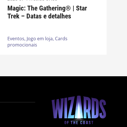
Magic: The Gathering® | Star
Trek – Datas e detalhes
Eventos,
Jogo em loja,
Cards
promocionais