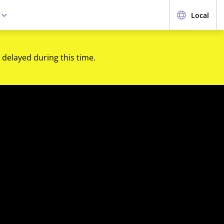
e
Local
 delayed during this time.