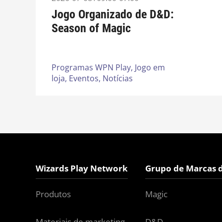
Jogo Organizado de D&D:
Season of Magic
Programas WPN Play,
Jogo em
loja,
Eventos,
Notícias
Wizards Play Network
Grupo de Marcas 
Produtos
Magic
Materiais de marketing
D&D