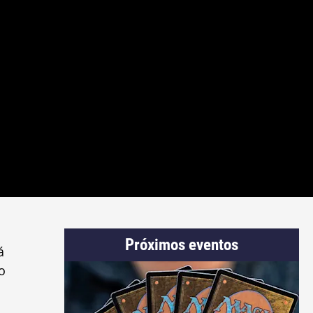
Próximos eventos
á
o