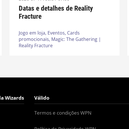
Datas e detalhes de Reality
Fracture
Jogo em loja,
Eventos,
Cards
promocionais,
Magic: The Gathering |
Reality Fracture
da Wizards
Válido
Termos e condições WPN
Política de Privacidade WPN