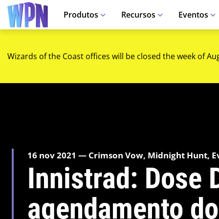
Produtos
Recursos
Eventos
Wizards of the Coast offices will be closed the week of Au
16 nov 2021 — Crimson Vow, Midnight Hunt, E
Innistrad: Dose 
agendamento do