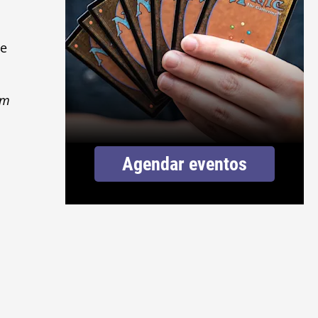
de
em
Agendar eventos