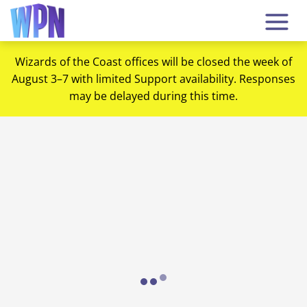
Wizards of the Coast offices will be closed the week of
August 3–7 with limited Support availability. Responses
may be delayed during this time.
Loading...