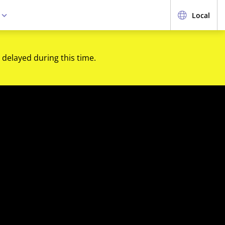
e
Local
 delayed during this time.