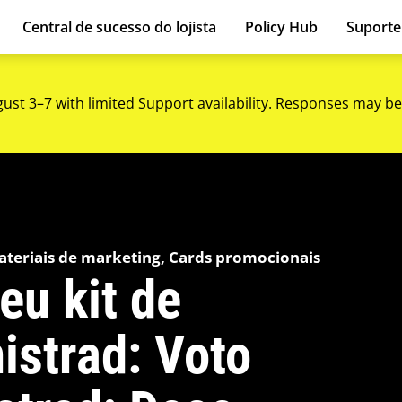
Central de sucesso do lojista
Policy Hub
Suport
gust 3–7 with limited Support availability. Responses may be
ateriais de marketing, Cards promocionais
eu kit de
istrad: Voto