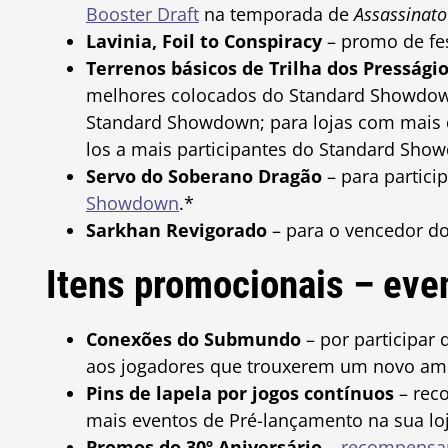
Booster Draft
na temporada de
Assassinato
Lavinia, Foil to Conspiracy
– promo de f
Terrenos básicos de Trilha dos Presság
melhores colocados do Standard Showdown
Standard Showdown; para lojas com mais d
los a mais participantes do Standard Showd
Servo do Soberano Dragão
– para partici
Showdown
.*
Sarkhan Revigorado
– para o vencedor d
Itens promocionais – eve
Conexões do Submundo
– por participar
aos jogadores que trouxerem um novo am
Pins de lapela por jogos contínuos
– rec
mais eventos de Pré-lançamento na sua loj
Promos do 30º Aniversário
–
recompensan