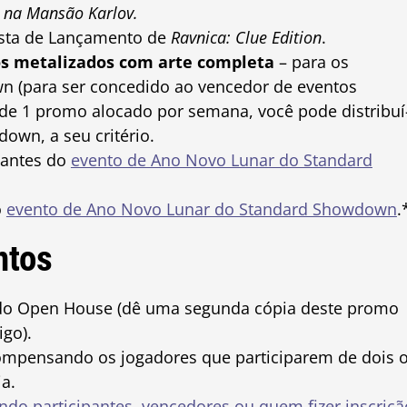
 na Mansão Karlov.
esta de Lançamento de
Ravnica: Clue Edition
.
ios metalizados com arte completa
– para os
 (para ser concedido ao vencedor de eventos
e 1 promo alocado por semana, você pode distribuí
own, a seu critério.
pantes do
evento de Ano Novo Lunar do Standard
o
evento de Ano Novo Lunar do Standard Showdown
.
ntos
 do Open House (dê uma segunda cópia deste promo
igo).
ompensando os jogadores que participarem de dois 
a.
do participantes, vencedores ou quem fizer inscriçã