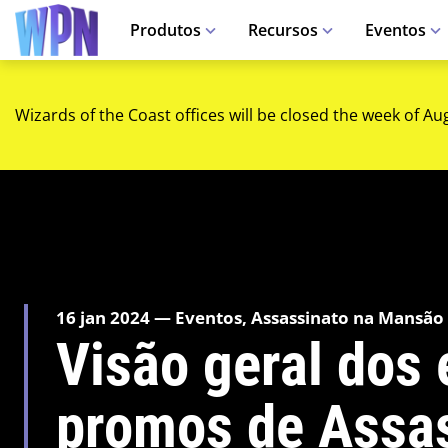
Produtos
Recursos
Eventos
Wizards of the Coast offices will be closed the week of Au
16 jan 2024 — Eventos, Assassinato na Mansão
Visão geral dos 
promos de Assas