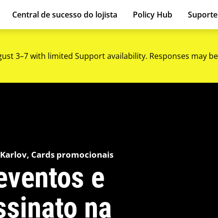
Central de sucesso do lojista
Policy Hub
Suport
gust 3–7 with limited Support availability. Responses may be
 Karlov, Cards promocionais
eventos e
sinato na