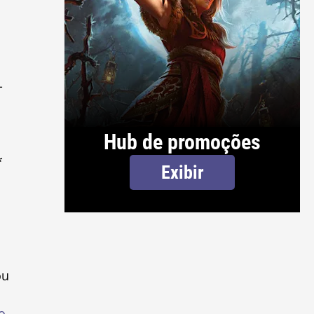
-
Hub de promoções
*
Exibir
ou
o