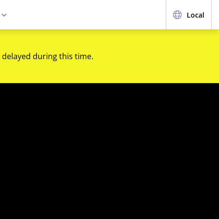
e
Local
 delayed during this time.