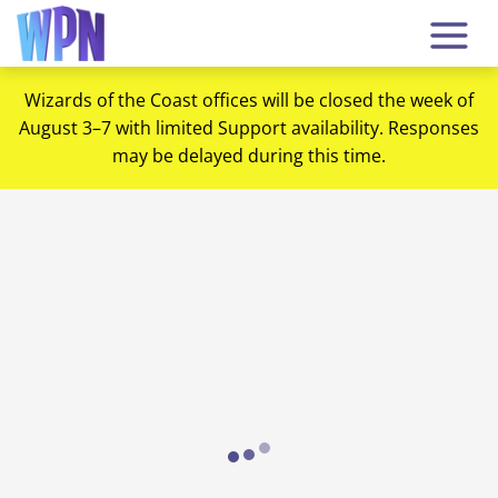
Wizards of the Coast offices will be closed the week of
August 3–7 with limited Support availability. Responses
may be delayed during this time.
Loading...