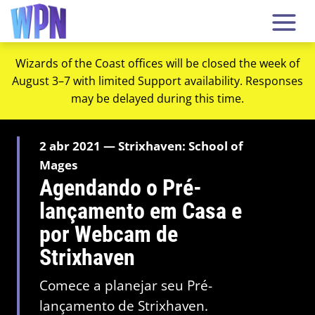
Wizards of the Coast offices will be closed the week of
August 3–7 with limited Support availability. Responses
may be delayed during this time.
2 abr 2021 — Strixhaven: School of
Mages
Agendando o Pré-
lançamento em Casa e
por Webcam de
Strixhaven
Comece a planejar seu Pré-
lançamento de Strixhaven.