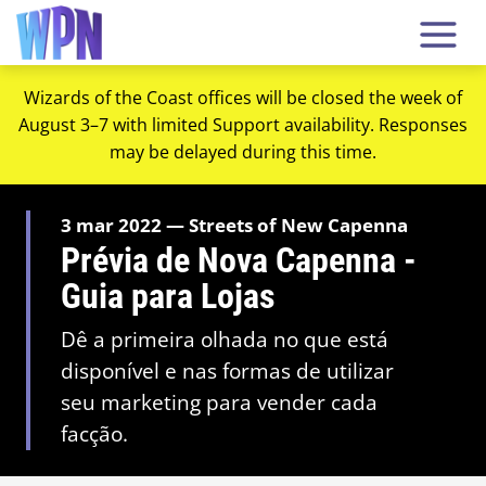
Wizards of the Coast offices will be closed the week of
August 3–7 with limited Support availability. Responses
may be delayed during this time.
3 mar 2022 — Streets of New Capenna
Prévia de Nova Capenna -
Guia para Lojas
Dê a primeira olhada no que está
disponível e nas formas de utilizar
seu marketing para vender cada
facção.