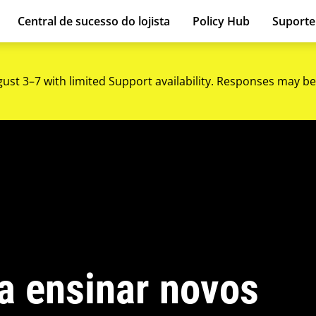
Central de sucesso do lojista
Policy Hub
Suport
gust 3–7 with limited Support availability. Responses may be
a ensinar novos