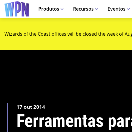
Produtos
Recursos
Eventos
Wizards of the Coast offices will be closed the week of Au
17 out 2014
Ferramentas par