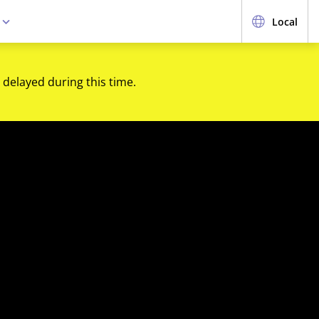
e
Local
 delayed during this time.