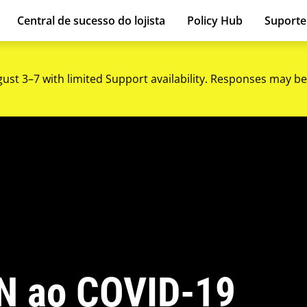
Central de sucesso do lojista
Policy Hub
Suport
gust 3–7 with limited Support availability. Responses may be
N ao COVID-19