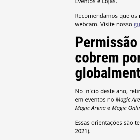
Eventos e Lojas.
Recomendamos que os m
webcam. Visite nosso
gu
Permissão
cobrem por
globalment
No início deste ano, ret
em eventos no
Magic Ar
Magic Arena
e
Magic Onli
Essas orientações são t
2021).