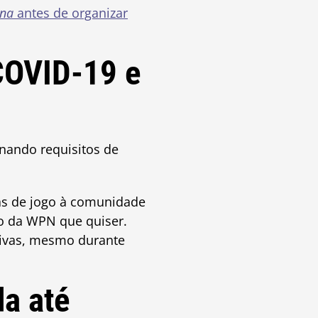
ena
antes de organizar
COVID-19 e
nando requisitos de
as de jogo à comunidade
o da WPN que quiser.
tivas, mesmo durante
da até