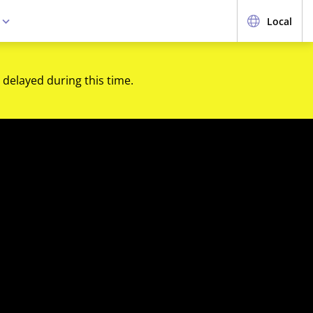
e
Local
 delayed during this time.