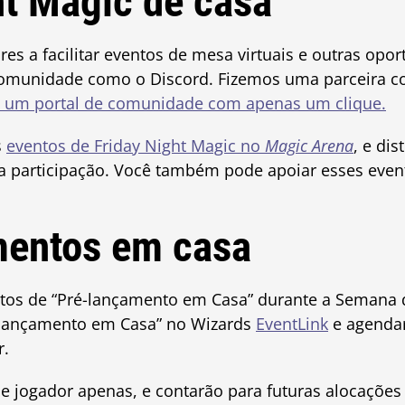
ht Magic de casa
s a facilitar eventos de mesa virtuais e outras opo
omunidade como o Discord. Fizemos uma parceira c
 um portal de comunidade com apenas um clique.
s
eventos de Friday Night Magic no
Magic Arena
, e di
a participação. Você também pode apoiar esses eve
mentos em casa
tos de “Pré-lançamento em Casa” durante a Semana 
é-lançamento em Casa” no Wizards
EventLink
e agenda
r.
de jogador apenas, e contarão para futuras alocaçõe