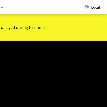
e
Local
 delayed during this time.