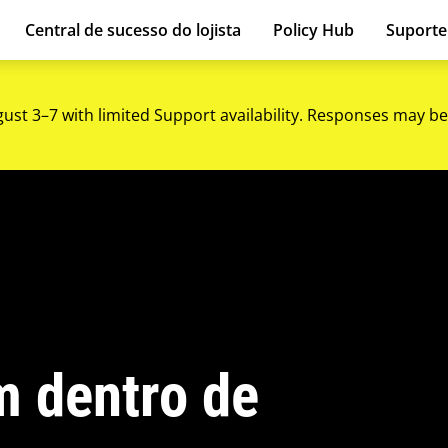
Central de sucesso do lojista
Policy Hub
Suport
gust 3–7 with limited Support availability. Responses may be
m dentro de