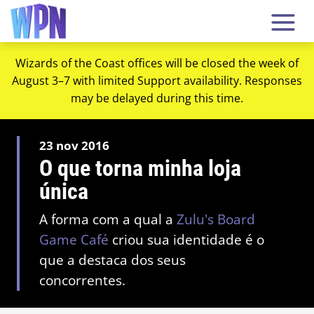
Wizards of the Coast offices will be closed the week of
August 3–7 with limited Support availability. Responses
may be delayed during this time.
23 nov 2016
O que torna minha loja
única
A forma com a qual a
Zulu's Board
Game Café
criou sua identidade é o
que a destaca dos seus
concorrentes.