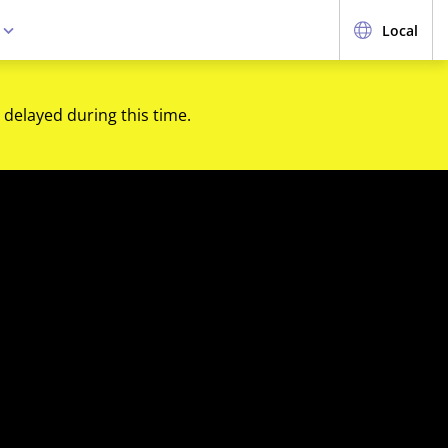
e
Local
 delayed during this time.