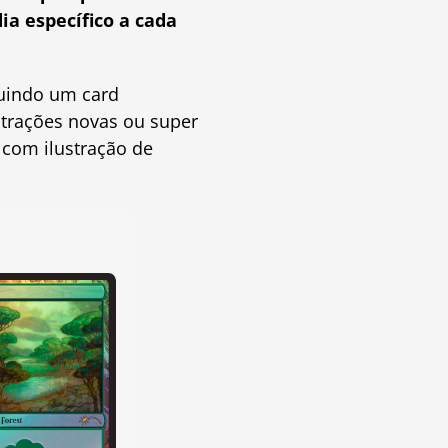
a específico a cada
luindo um card
strações novas ou super
, com ilustração de