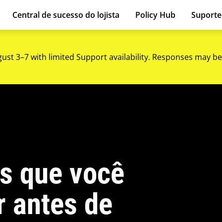
Central de sucesso do lojista
Policy Hub
Suport
gust 3–7 with limited Support availability. Responses may be
es que você
r antes de