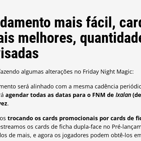
amento mais fácil, car
is melhores, quantidad
isadas
azendo algumas alterações no Friday Night Magic:
mento será alinhado com a mesma cadência periódic
irá
agendar todas as datas para o FNM de
Ixalan
(de
vez
.
mos
trocando os cards promocionais por cards de f
estreamos os cards de ficha dupla-face no Pré-lanç
s de mais, e agora os jogadores podem obtê-los em