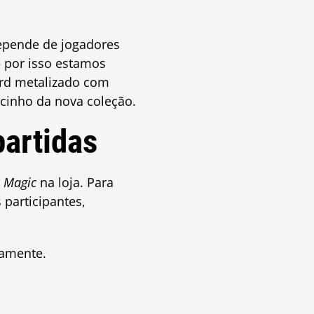
epende de jogadores
— por isso estamos
ard metalizado com
acinho da nova coleção.
artidas
r
Magic
na loja. Para
 participantes,
tamente.