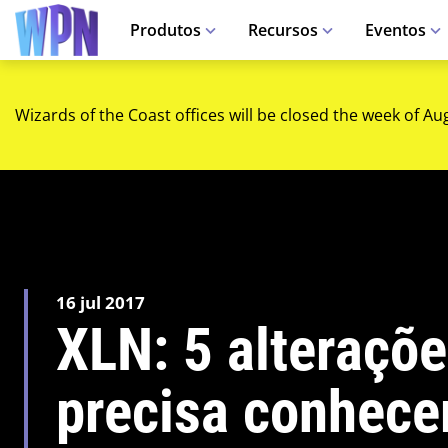
Produtos
Recursos
Eventos
Wizards of the Coast offices will be closed the week of Au
16 jul 2017
XLN: 5 alteraçõ
precisa conhece