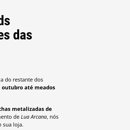
ds
es das
a do restante dos
 outubro até meados
ichas metalizadas de
amento de
Lua Arcana
, nós
 sua loja.