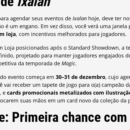
 de
Ixalan
para agendar seus eventos de
Ixalan
hoje, deve ter n
ão é um engano. Em vez disso, você verá uma janela
m loja
, com incentivos melhorados para jogadores.
 Loja posicionados após o Standard Showdown, a 
finido, projetado para manter jogadores engajados do 
petitiva da temporada de
Magic
.
l do evento começa em
30–31 de dezembro
, cujo ag
cê vai receber um tapete de jogo para o(a) campeão d
, e
cards promocionais metalizados com ilustraç
olocarem suas mãos em um card novo da coleção da 
: Primeira chance com