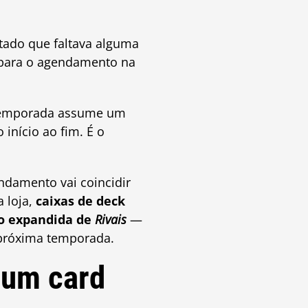
otado que faltava alguma
 para o agendamento na
temporada assume um
início ao fim. É o
endamento vai coincidir
a loja,
caixas de deck
ão expandida de
Rivais
—
próxima temporada.
 um card