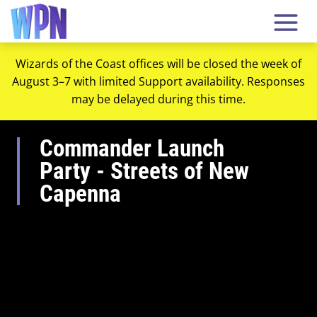
Wizards of the Coast offices will be closed the week of
August 3–7 with limited Support availability. Responses
may be delayed during this time.
Commander Launch
Party - Streets of New
Capenna