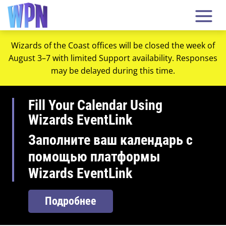
Wizards of the Coast offices will be closed the week of
August 3–7 with limited Support availability. Responses
may be delayed during this time.
Fill Your Calendar Using
Wizards EventLink
Заполните ваш календарь с
помощью платформы
Wizards EventLink
Подробнее