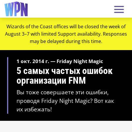
Wizards of the Coast offices will be closed the week of
August 3–7 with limited Support availability. Responses
may be delayed during this time.
1 окт. 2014 г. — Friday Night Magic
5 самых частых ошибок
организации FNM
Вы тоже совершаете эти ошибки,
проводя Friday Night Magic? Вот как
их избежать!