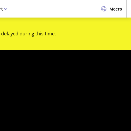
rt
Место
 delayed during this time.