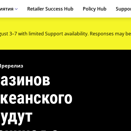
иятия
Retailer Success Hub
Policy Hub
Suppo
gust 3–7 with limited Support availability. Responses may be
 Пререлиз
газинов
кеанского
будут