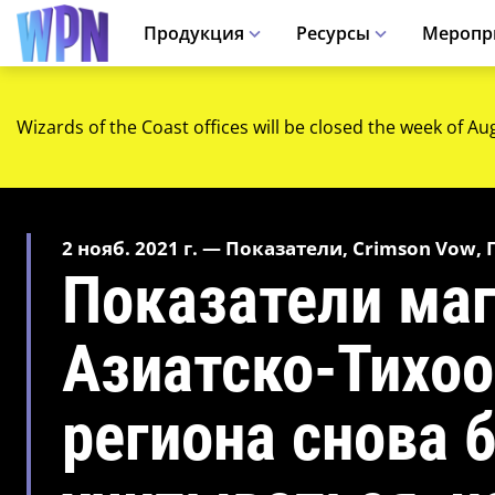
Продукция
Ресурсы
Меропр
Wizards of the Coast offices will be closed the week of Au
2 нояб. 2021 г. — Показатели, Crimson Vow,
Показатели ма
Азиатско-Тихоо
региона снова 