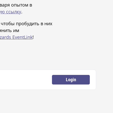
нваря опытом в
ую ссылку
.
 чтобы пробудить в них
мнить им
zards EventLink
!
Login