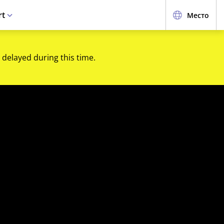
rt
Место
 delayed during this time.