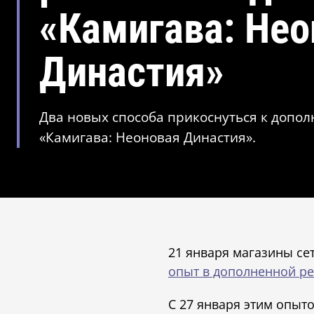
«Камигава: Нео
Династия»
Два новых способа прикоснуться к допо
«Камигава: Неоновая Династия».
21 января магазины с
опыт в дополненной р
С 27 января этим опыто