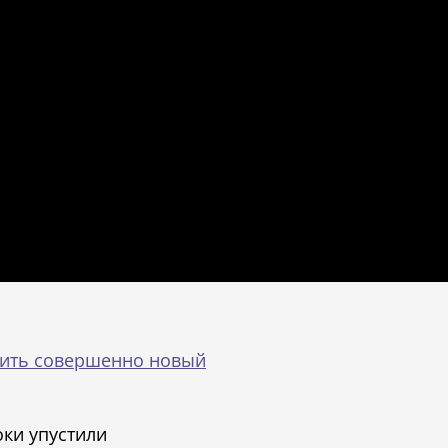
жить совершенно новый
оки упустили