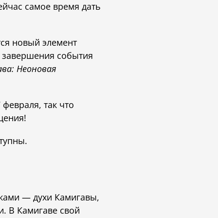
ейчас самое время дать
тся новый элемент
до завершения события
ава: Неоновая
 февраля, так что
щения!
тупны.
 ками — духи Камигавы,
. В Камигаве свой