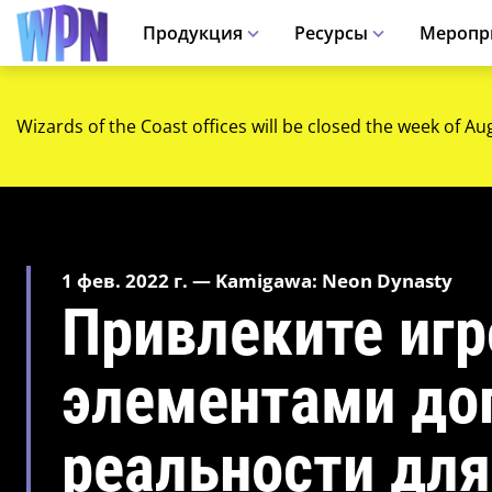
Продукция
Ресурсы
Меропр
Wizards of the Coast offices will be closed the week of Au
1 фев. 2022 г. — Kamigawa: Neon Dynasty
Привлеките иг
элементами до
реальности дл