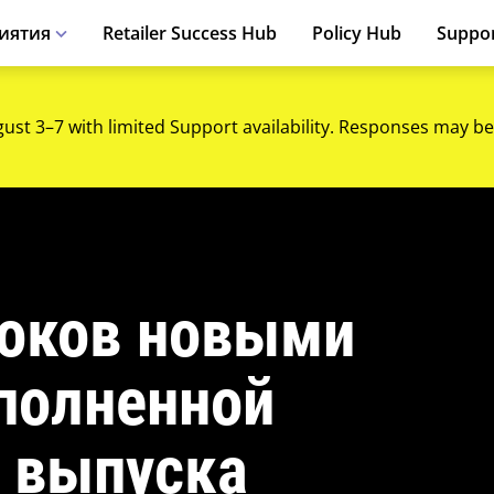
иятия
Retailer Success Hub
Policy Hub
Suppo
gust 3–7 with limited Support availability. Responses may be
роков новыми
полненной
я выпуска