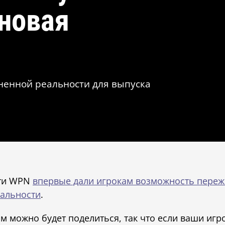
новая
лненной реальности для выпуска
ети WPN
впервые дали игрокам возможность пере
еальности
.
м можно будет поделиться, так что если ваши игр