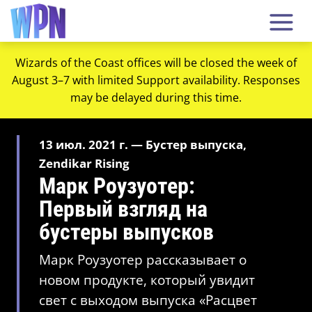
Wizards of the Coast offices will be closed the week of
August 3–7 with limited Support availability. Responses
may be delayed during this time.
13 июл. 2021 г. — Бустер выпуска,
Zendikar Rising
Марк Роузуотер:
Первый взгляд на
бустеры выпусков
Марк Роузуотер рассказывает о
новом продукте, который увидит
свет с выходом выпуска «Расцвет