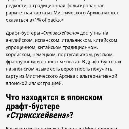
редкости, а традиционная фольгированная
раритетная карта из Мистического Архива может
оказаться в<1% of packs.>
Драфт-бустеры
«Стриксхейвена»
доступны на
английском, испанском, итальянском, китайском
упрощенном, китайском традиционном,
корейском, немецком, португальском, русском,
французском и японском языках. В драфт-бустерах
на японском языке есть вероятность получить
карту из Мистического Архива с альтернативной
японской иллюстрацией.
Что находится в японском
драфт-бустере
«Стриксхейвена»
?
В каждом бустере будет 1 карта из Мистического