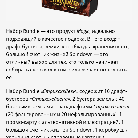
Набор Bundle — это продукт
Magic
, идеально
подходящий в качестве подарка. В него входят
драфт-бустеры, земли, коробка для хранения карт,
большой счетчик жизней Spindown — это
отличный выбор для тех, кто только начинает
собирать свою коллекцию или желает пополнить
ее.
Набор Bundle
«Стриксхейвен»
содержит 10 драфт-
бустеров
«Стриксхейвена»
, 2 бустера земель с 40
базовыми землями с ландшафтами
Стриксхейвена
(20 фольгированных и 20 нефольгированных), 1
промо-карту с альтернативной иллюстрацией, 1
большой счетчик жизней Spindown, 1 коробку для
хранения карт и 2 справочные карточки.