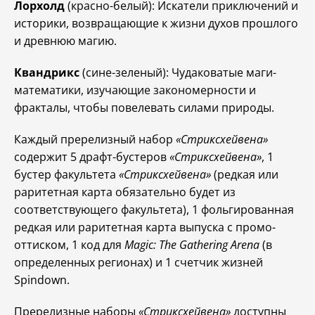
Лорхолд
(красно-белый): Искатели приключений и
историки, возвращающие к жизни духов прошлого
и древнюю магию.
Квандрикс
(сине-зеленый): Чудаковатые маги-
математики, изучающие закономерности и
фракталы, чтобы повелевать силами природы.
Каждый пререлизный набор
«Стриксхейвена»
содержит 5 драфт-бустеров
«Стриксхейвена»
, 1
бустер факультета
«Стриксхейвена»
(редкая или
раритетная карта обязательно будет из
соответствующего факультета), 1 фольгированная
редкая или раритетная карта выпуска с промо-
оттиском, 1 код для
Magic: The Gathering Arena
(в
определенных регионах) и 1 счетчик жизней
Spindown.
Пререлизные наборы
«Стриксхейвена»
доступны