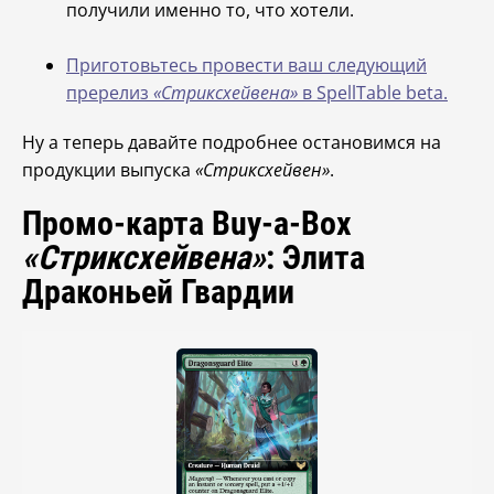
получили именно то, что хотели.
Приготовьтесь провести ваш следующий
пререлиз
«Стриксхейвена»
в SpellTable beta.
Ну а теперь давайте подробнее остановимся на
продукции выпуска
«Стриксхейвен»
.
Промо-карта Buy-a-Box
«Стриксхейвена»
: Элита
Драконьей Гвардии