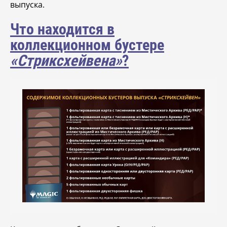
выпуска.
Что находится в
коллекционном бустере
«Стриксхейвена»
?