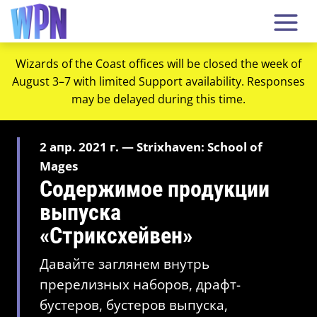
Wizards of the Coast offices will be closed the week of
August 3–7 with limited Support availability. Responses
may be delayed during this time.
2 апр. 2021 г. — Strixhaven: School of
Mages
Содержимое продукции
выпуска
«Стриксхейвен»
Давайте заглянем внутрь
пререлизных наборов, драфт-
бустеров, бустеров выпуска,