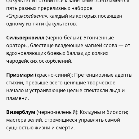
факультет и готовиться к занятиям! Всего имеется
пять разных пререлизных наборов
«Стриксхейвена»
, каждый из которых посвящен
одному из пяти факультетов:
Сильверквилл
(черно-белый): Утонченные
ораторы, блестяще владеющие магией слова — от
вдохновляющих боевых баллад до колких
чародейских оскорблений.
Призмари
(красно-синий): Претенциозные адепты
стихий, превыше всего ценящие творческое
начало и устраивающие целые спектакли льда и
пламени.
Визерблум
(черно-зеленый): Колдуны и биологи;
мастера зелий, стремящиеся управлять самой
сущностью жизни и смерти.